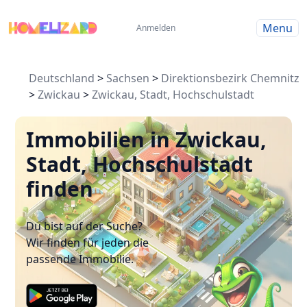
Menu
Anmelden
Deutschland
>
Sachsen
>
Direktionsbezirk Chemnitz
>
Zwickau
>
Zwickau, Stadt, Hochschulstadt
Immobilien in Zwickau,
Stadt, Hochschulstadt
finden
Du bist auf der Suche?
Wir finden für jeden die
passende Immobilie.