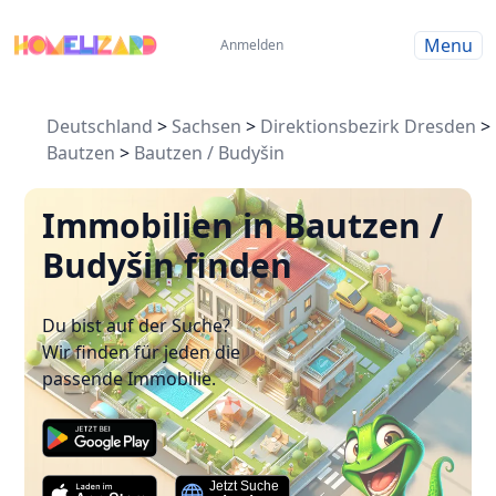
Menu
Anmelden
Deutschland
>
Sachsen
>
Direktionsbezirk Dresden
>
Bautzen
>
Bautzen / Budyšin
Immobilien in Bautzen /
Budyšin finden
Du bist auf der Suche?
Wir finden für jeden die
passende Immobilie.