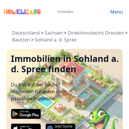
Menu
Anmelden
Deutschland
>
Sachsen
>
Direktionsbezirk Dresden
>
Bautzen
>
Sohland a. d. Spree
Immobilien in Sohland a.
d. Spree finden
Du bist auf der Suche?
Wir finden für jeden die
passende Immobilie.