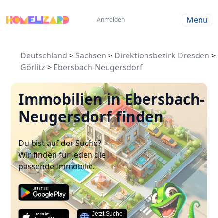
Menu
Anmelden
Deutschland
>
Sachsen
>
Direktionsbezirk Dresden
>
Görlitz
>
Ebersbach-Neugersdorf
Immobilien in Ebersbach-
Neugersdorf finden
Du bist auf der Suche?
Wir finden für jeden die
passende Immobilie.