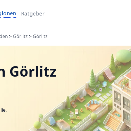
gionen
Ratgeber
sden
>
Görlitz
>
Görlitz
 Görlitz
lie.