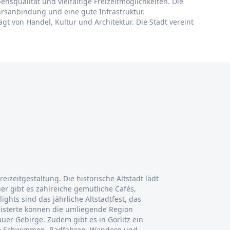
ensqualität und vielfältige Freizeitmöglichkeiten. Die
hrsanbindung und eine gute Infrastruktur.
gt von Handel, Kultur und Architektur. Die Stadt vereint
Freizeitgestaltung. Die historische Altstadt lädt
r gibt es zahlreiche gemütliche Cafés,
ights sind das jährliche Altstadtfest, das
geisterte können die umliegende Region
uer Gebirge. Zudem gibt es in Görlitz ein
wie Schwimmen, Radfahren, Wandern und