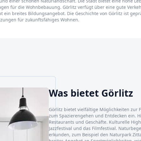
e und einer schönen Naturlandschaft. Die Stadt bietet eine hohe Leb
Lagen für die Wohnbebauung. Görlitz verfügt über eine gute Verke
 ein breites Bildungsangebot. Die Geschichte von Görlitz ist geprä
etzungen für zukunftsfähiges Wohnen.
Was bietet Görlitz
Görlitz bietet vielfältige Möglichkeiten zur 
zum Spazierengehen und Entdecken ein. Hie
Restaurants und Geschäfte. Kulturelle Highl
Jazzfestival und das Filmfestival. Naturbe
erkunden, zum Beispiel den Naturpark Zitta
breites Angebot an Sportmöglichkeiten, 