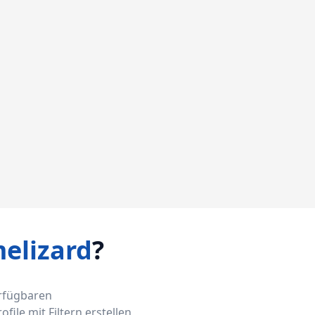
elizard
?
erfügbaren
ile mit Filtern erstellen,