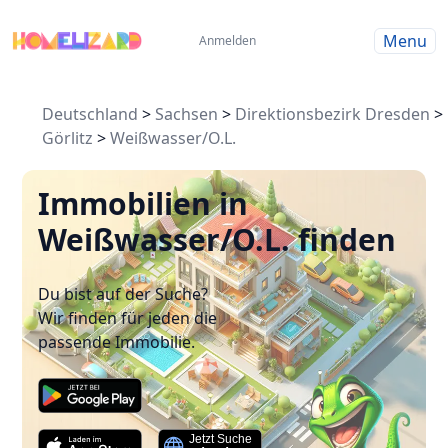
Menu
Anmelden
Deutschland
>
Sachsen
>
Direktionsbezirk Dresden
>
Görlitz
>
Weißwasser/O.L.
Immobilien in
Weißwasser/O.L. finden
Du bist auf der Suche?
Wir finden für jeden die
passende Immobilie.