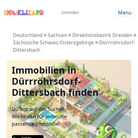
Menu
Anmelden
Deutschland
>
Sachsen
>
Direktionsbezirk Dresden
>
Sächsische Schweiz-Osterzgebirge
>
Dürrröhrsdorf-
Dittersbach
Immobilien in
Dürrröhrsdorf-
Dittersbach finden
Du bist auf der Suche?
Wir finden für jeden die
passende Immobilie.