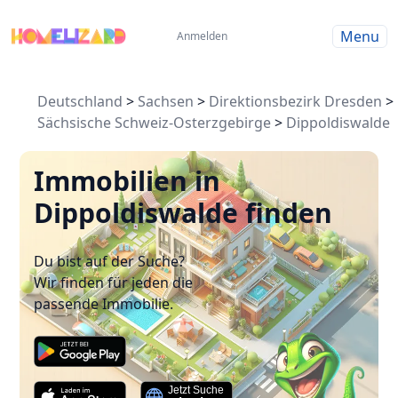
Menu
Anmelden
Deutschland
>
Sachsen
>
Direktionsbezirk Dresden
>
Sächsische Schweiz-Osterzgebirge
>
Dippoldiswalde
Immobilien in
Dippoldiswalde finden
Du bist auf der Suche?
Wir finden für jeden die
passende Immobilie.