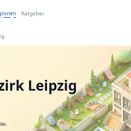
gionen
Ratgeber
ig
irk Leipzig
lie.