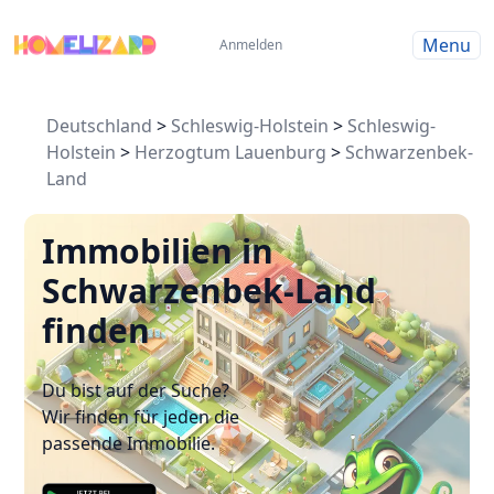
Menu
Anmelden
Deutschland
>
Schleswig-Holstein
>
Schleswig-
Holstein
>
Herzogtum Lauenburg
>
Schwarzenbek-
Land
Immobilien in
Schwarzenbek-Land
finden
Du bist auf der Suche?
Wir finden für jeden die
passende Immobilie.