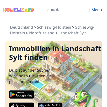
Menu
Anmelden
Deutschland
>
Schleswig-Holstein
>
Schleswig-
Holstein
>
Nordfriesland
>
Landschaft Sylt
Immobilien in Landschaft
Sylt finden
Du bist auf der Suche?
Wir finden für jeden die
passende Immobilie.