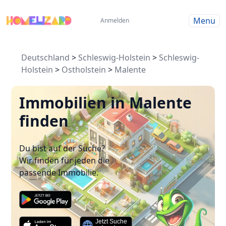
Menu
Anmelden
Deutschland
>
Schleswig-Holstein
>
Schleswig-
Holstein
>
Ostholstein
>
Malente
Immobilien in Malente
finden
Du bist auf der Suche?
Wir finden für jeden die
passende Immobilie.