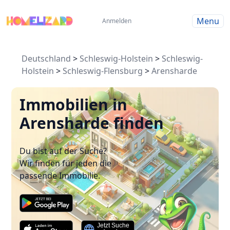
Menu
Anmelden
Deutschland
>
Schleswig-Holstein
>
Schleswig-
Holstein
>
Schleswig-Flensburg
>
Arensharde
Immobilien in
Arensharde finden
Du bist auf der Suche?
Wir finden für jeden die
passende Immobilie.