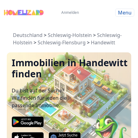
Menu
Anmelden
Deutschland
>
Schleswig-Holstein
>
Schleswig-
Holstein
>
Schleswig-Flensburg
>
Handewitt
Immobilien in Handewitt
finden
Du bist auf der Suche?
Wir finden für jeden die
passende Immobilie.