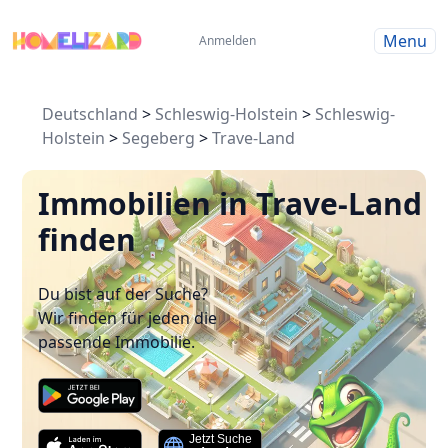
Menu
Anmelden
Deutschland
>
Schleswig-Holstein
>
Schleswig-
Holstein
>
Segeberg
>
Trave-Land
Immobilien in Trave-Land
finden
Du bist auf der Suche?
Wir finden für jeden die
passende Immobilie.