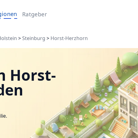
gionen
Ratgeber
olstein
>
Steinburg
>
Horst-Herzhorn
n Horst-
den
lie.