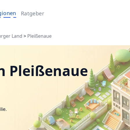
gionen
Ratgeber
urger Land
>
Pleißenaue
n Pleißenaue
lie.