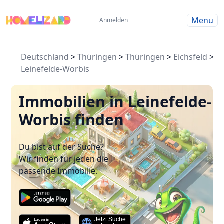
Menu
Anmelden
Deutschland
>
Thüringen
>
Thüringen
>
Eichsfeld
>
Leinefelde-Worbis
Immobilien in Leinefelde-
Worbis finden
Du bist auf der Suche?
Wir finden für jeden die
passende Immobilie.