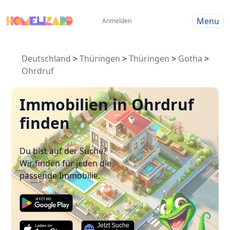
Menu
Anmelden
Deutschland
>
Thüringen
>
Thüringen
>
Gotha
>
Ohrdruf
Immobilien in Ohrdruf
finden
Du bist auf der Suche?
Wir finden für jeden die
passende Immobilie.