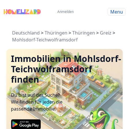
Menu
Anmelden
Deutschland
>
Thüringen
>
Thüringen
>
Greiz
>
Mohlsdorf-Teichwolframsdorf
Immobilien in Mohlsdorf-
Teichwolframsdorf
finden
Du bist auf der Suche?
Wir finden für jeden die
passende Immobilie.