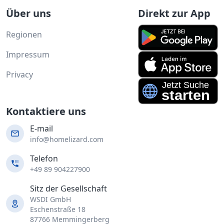
Über uns
Direkt zur App
Regionen
Impressum
Privacy
Kontaktiere uns
E-mail
info@homelizard.com
Telefon
+49 89 904227900
Sitz der Gesellschaft
WSDI GmbH
Eschenstraße 18
87766 Memmingerberg