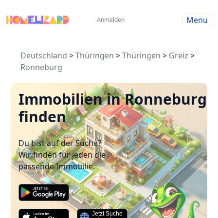
Menu
Anmelden
Deutschland
>
Thüringen
>
Thüringen
>
Greiz
>
Ronneburg
Immobilien in Ronneburg
finden
Du bist auf der Suche?
Wir finden für jeden die
passende Immobilie.