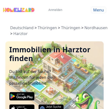
Menu
Anmelden
Deutschland
>
Thüringen
>
Thüringen
>
Nordhausen
>
Harztor
Immobilien in Harztor
finden
Du bist auf der Suche?
Wir finden für jeden die
passende Immobilie.