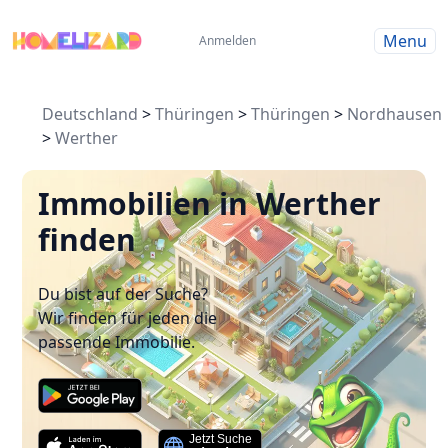
Menu
Anmelden
Deutschland
>
Thüringen
>
Thüringen
>
Nordhausen
>
Werther
Immobilien in Werther
finden
Du bist auf der Suche?
Wir finden für jeden die
passende Immobilie.