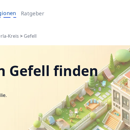
gionen
Ratgeber
rla-Kreis
>
Gefell
 Gefell finden
lie.