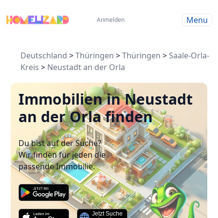
Menu
Anmelden
Deutschland
>
Thüringen
>
Thüringen
>
Saale-Orla-
Kreis
>
Neustadt an der Orla
Immobilien in Neustadt
an der Orla finden
Du bist auf der Suche?
Wir finden für jeden die
passende Immobilie.