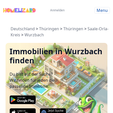
Menu
Anmelden
Deutschland
>
Thüringen
>
Thüringen
>
Saale-Orla-
Kreis
>
Wurzbach
Immobilien in Wurzbach
finden
Du bist auf der Suche?
Wir finden für jeden die
passende Immobilie.