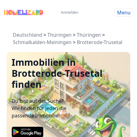
Menu
Anmelden
Deutschland
>
Thüringen
>
Thüringen
>
Schmalkalden-Meiningen
>
Brotterode-Trusetal
Immobilien in
Brotterode-Trusetal
finden
Du bist auf der Suche?
Wir finden für jeden die
passende Immobilie.