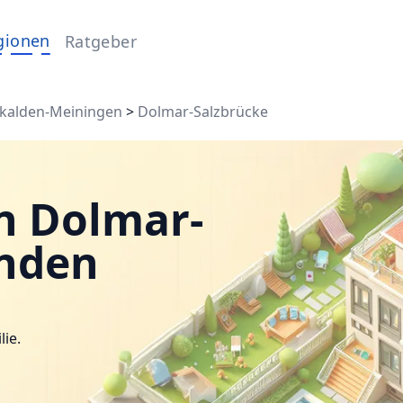
gionen
Ratgeber
kalden-Meiningen
>
Dolmar-Salzbrücke
n Dolmar-
inden
lie.