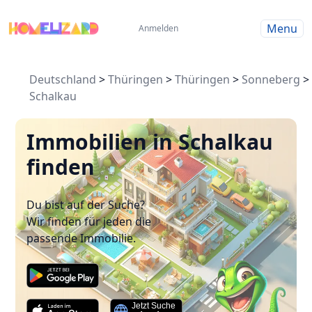
Menu
Anmelden
Deutschland
>
Thüringen
>
Thüringen
>
Sonneberg
>
Schalkau
Immobilien in Schalkau
finden
Du bist auf der Suche?
Wir finden für jeden die
passende Immobilie.