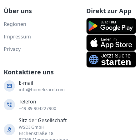
Über uns
Direkt zur App
Regionen
Impressum
Privacy
Kontaktiere uns
E-mail
info@homelizard.com
Telefon
+49 89 904227900
Sitz der Gesellschaft
WSDI GmbH
Eschenstraße 18
87766 Memmingerberg