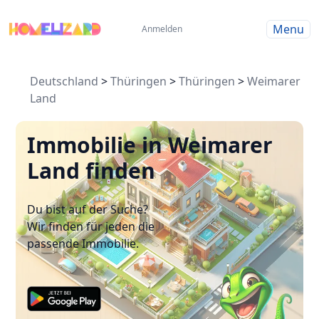
Menu
Anmelden
Deutschland
>
Thüringen
>
Thüringen
>
Weimarer
Land
Immobilie in Weimarer
Land finden
Du bist auf der Suche?
Wir finden für jeden die
passende Immobilie.