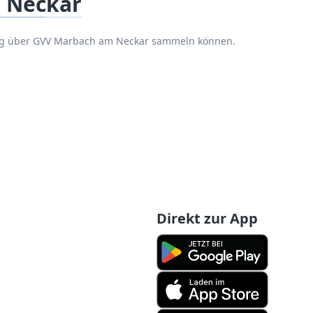
 Neckar
ung über GVV Marbach am Neckar sammeln können.
Direkt zur App