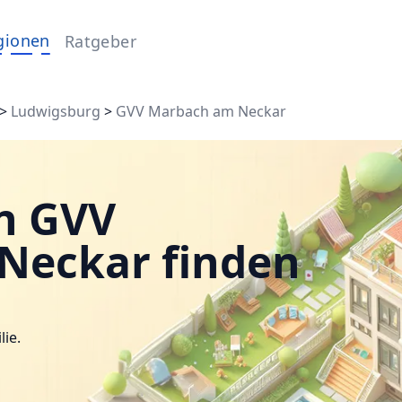
gionen
Ratgeber
>
Ludwigsburg
>
GVV Marbach am Neckar
n GVV
Neckar finden
lie.