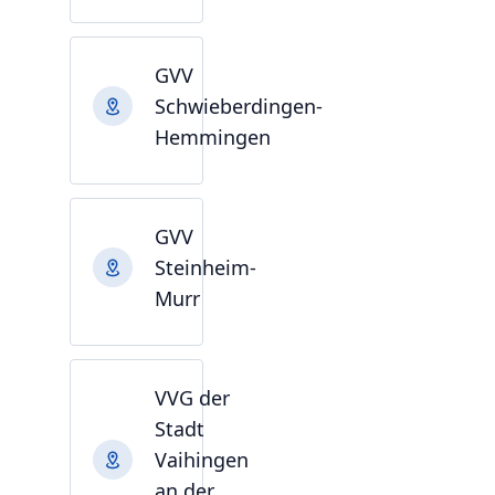
GVV
Schwieberdingen-
Hemmingen
GVV
Steinheim-
Murr
VVG der
Stadt
Vaihingen
an der