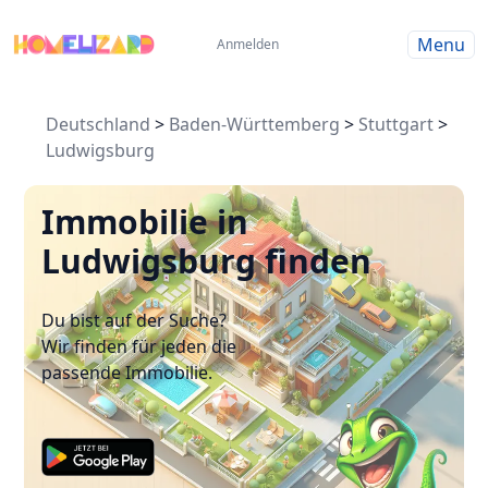
Menu
Anmelden
Deutschland
>
Baden-Württemberg
>
Stuttgart
>
Ludwigsburg
Immobilie in
Ludwigsburg finden
Du bist auf der Suche?
Wir finden für jeden die
passende Immobilie.