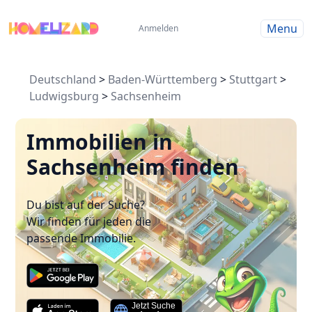
Menu
Anmelden
Deutschland
>
Baden-Württemberg
>
Stuttgart
>
Ludwigsburg
>
Sachsenheim
Immobilien in
Sachsenheim finden
Du bist auf der Suche?
Wir finden für jeden die
passende Immobilie.