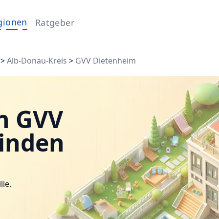
gionen
Ratgeber
>
Alb-Donau-Kreis
>
GVV Dietenheim
n GVV
finden
lie.