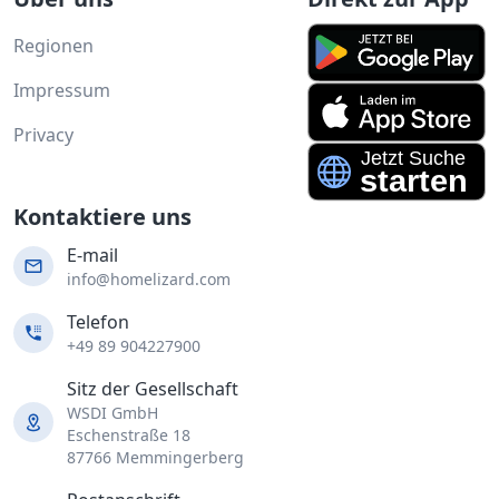
Regionen
Impressum
Privacy
Kontaktiere uns
E-mail
info@homelizard.com
Telefon
+49 89 904227900
Sitz der Gesellschaft
WSDI GmbH
Eschenstraße 18
87766 Memmingerberg