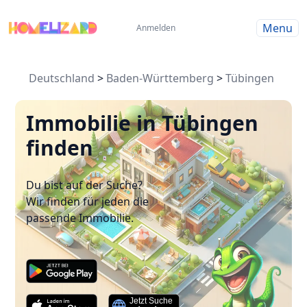
Menu
Anmelden
Deutschland
>
Baden-Württemberg
>
Tübingen
Immobilie in Tübingen
finden
Du bist auf der Suche?
Wir finden für jeden die
passende Immobilie.