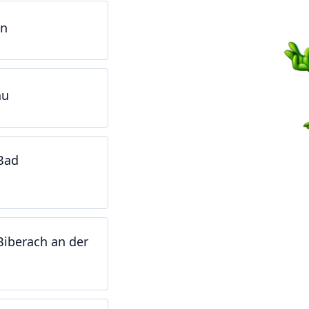
en
au
Bad
Biberach an der