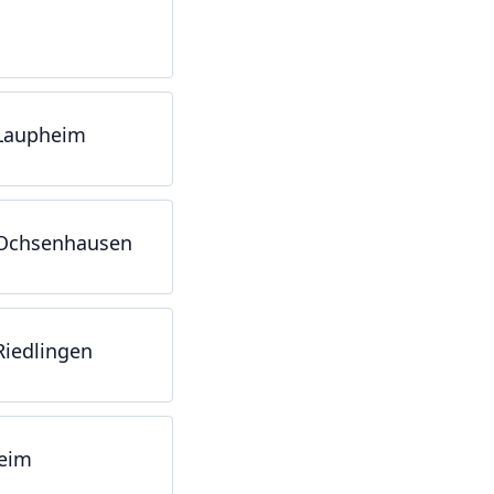
 Laupheim
 Ochsenhausen
Riedlingen
heim