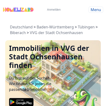
Menu
Anmelden
Deutschland
>
Baden-Württemberg
>
Tübingen
>
Biberach
>
VVG der Stadt Ochsenhausen
Immobilien in VVG der
Stadt Ochsenhausen
finden
Du bist auf der Suche?
Wir finden für jeden die
passende Immobilie.