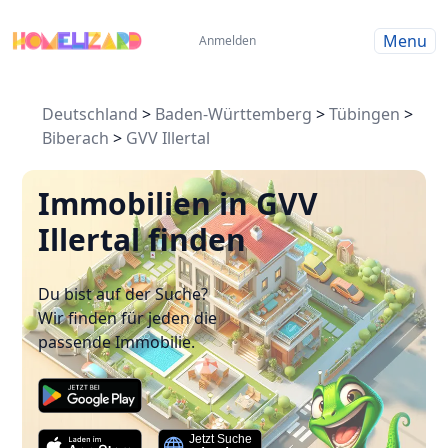
Menu
Anmelden
Deutschland
>
Baden-Württemberg
>
Tübingen
>
Biberach
>
GVV Illertal
Immobilien in GVV
Illertal finden
Du bist auf der Suche?
Wir finden für jeden die
passende Immobilie.