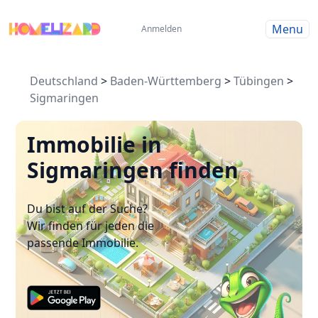
Menu
Anmelden
Deutschland
>
Baden-Württemberg
>
Tübingen
>
Sigmaringen
Immobilie in
Sigmaringen finden
Du bist auf der Suche?
Wir finden für jeden die
passende Immobilie.