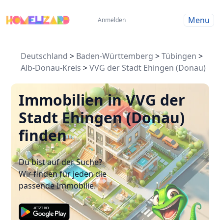
Menu
Anmelden
Deutschland
>
Baden-Württemberg
>
Tübingen
>
Alb-Donau-Kreis
>
VVG der Stadt Ehingen (Donau)
Immobilien in VVG der
Stadt Ehingen (Donau)
finden
Du bist auf der Suche?
Wir finden für jeden die
passende Immobilie.