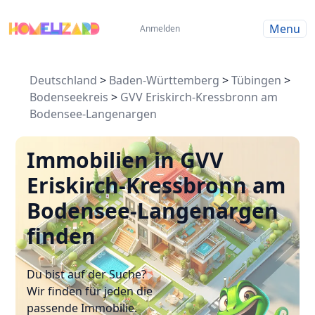
Menu
Anmelden
Deutschland
>
Baden-Württemberg
>
Tübingen
>
Bodenseekreis
>
GVV Eriskirch-Kressbronn am
Bodensee-Langenargen
Immobilien in GVV
Eriskirch-Kressbronn am
Bodensee-Langenargen
finden
Du bist auf der Suche?
Wir finden für jeden die
passende Immobilie.