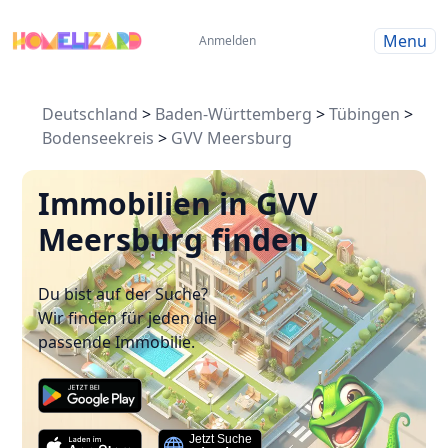
Menu
Anmelden
Deutschland
>
Baden-Württemberg
>
Tübingen
>
Bodenseekreis
>
GVV Meersburg
Immobilien in GVV
Meersburg finden
Du bist auf der Suche?
Wir finden für jeden die
passende Immobilie.