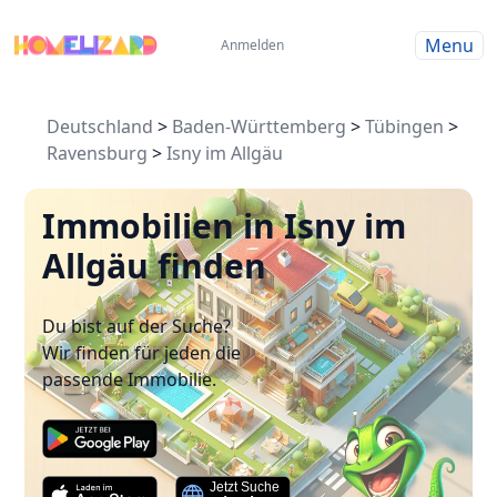
Menu
Anmelden
Deutschland
>
Baden-Württemberg
>
Tübingen
>
Ravensburg
>
Isny im Allgäu
Immobilien in Isny im
Allgäu finden
Du bist auf der Suche?
Wir finden für jeden die
passende Immobilie.