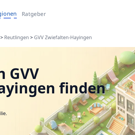
gionen
Ratgeber
>
Reutlingen
>
GVV Zwiefalten-Hayingen
n GVV
ayingen finden
lie.