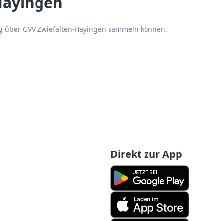
Hayingen
ng über GVV Zwiefalten-Hayingen sammeln können.
Direkt zur App