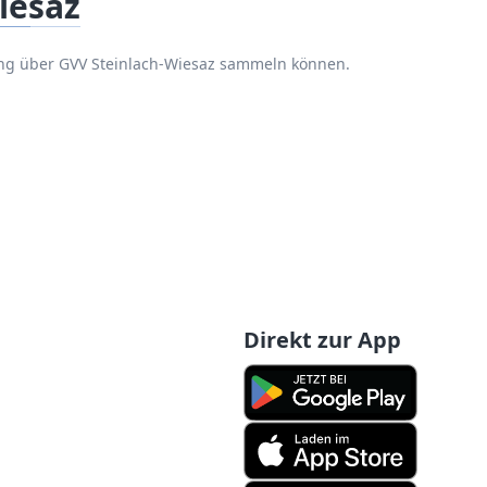
iesaz
ung über GVV Steinlach-Wiesaz sammeln können.
Direkt zur App