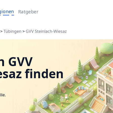
gionen
Ratgeber
>
Tübingen
>
GVV Steinlach-Wiesaz
n GVV
esaz finden
lie.