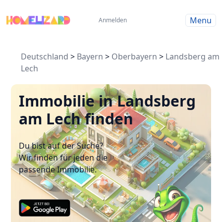
Menu
Anmelden
Deutschland
>
Bayern
>
Oberbayern
>
Landsberg am
Lech
Immobilie in Landsberg
am Lech finden
Du bist auf der Suche?
Wir finden für jeden die
passende Immobilie.