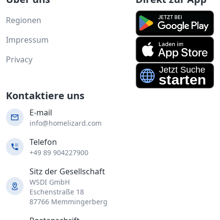
Regionen
Impressum
Privacy
Kontaktiere uns
E-mail
info@homelizard.com
Telefon
+49 89 904227900
Sitz der Gesellschaft
WSDI GmbH
Eschenstraße 18
87766 Memmingerberg