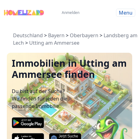
Menu
Anmelden
Deutschland
>
Bayern
>
Oberbayern
>
Landsberg am
Lech
>
Utting am Ammersee
Immobilien in Utting am
Ammersee finden
Du bist auf der Suche?
Wir finden für jeden die
passende Immobilie.