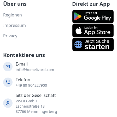
Über uns
Direkt zur App
Regionen
Impressum
Privacy
Kontaktiere uns
E-mail
info@homelizard.com
Telefon
+49 89 904227900
Sitz der Gesellschaft
WSDI GmbH
Eschenstraße 18
87766 Memmingerberg