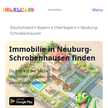
Menu
Anmelden
Deutschland
>
Bayern
>
Oberbayern
>
Neuburg-
Schrobenhausen
Immobilie in Neuburg-
Schrobenhausen finden
Du bist auf der Suche?
Wir finden für jeden die
passende Immobilie.