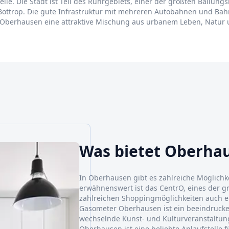
ile. Die Stadt ist Teil des Ruhrgebiets, einer der größten Ballun
Bottrop. Die gute Infrastruktur mit mehreren Autobahnen und Ba
 Oberhausen eine attraktive Mischung aus urbanem Leben, Natur u
Was bietet Oberha
In Oberhausen gibt es zahlreiche Möglichke
erwähnenswert ist das CentrO, eines der g
zahlreichen Shoppingmöglichkeiten auch ein
Gasometer Oberhausen ist ein beeindruck
wechselnde Kunst- und Kulturveranstaltung
Oberhausen ist eine beliebte Anlaufstelle 