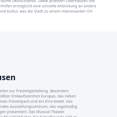
gsräume Deutschlands. Dabei profitiert Oberhausen von
hnhöfen ermöglicht eine schnelle Anbindung an andere
nd Kultur, was die Stadt zu einem interessanten Ort
usen
iten zur Freizeitgestaltung. Besonders
rößten Einkaufszentren Europas, das neben
en Freizeitpark und ein Kino bietet. Das
endes Ausstellungszentrum, das regelmäßig
en präsentiert. Das Musical Theater
für Musikliebhaber. Für Naturfreunde gibt es