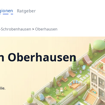
gionen
Ratgeber
-Schrobenhausen
>
Oberhausen
in Oberhausen
lie.