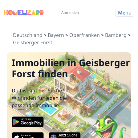
Menu
Anmelden
Deutschland
>
Bayern
>
Oberfranken
>
Bamberg
>
Geisberger Forst
Immobilien in Geisberger
Forst finden
Du bist auf der Suche?
Wir finden für jeden die
passende Immobilie.